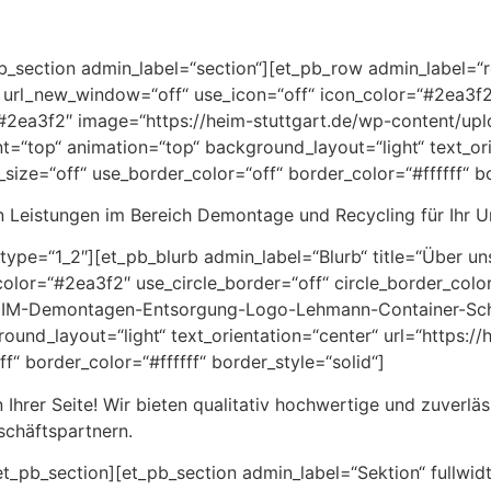
_pb_section admin_label=“section“][et_pb_row admin_label=
“ url_new_window=“off“ use_icon=“off“ icon_color=“#2ea3f2″
=“#2ea3f2″ image=“https://heim-stuttgart.de/wp-content/u
t=“top“ animation=“top“ background_layout=“light“ text_ori
_size=“off“ use_border_color=“off“ border_color=“#ffffff“ bo
en Leistungen im Bereich Demontage und Recycling für Ihr 
ype=“1_2″][et_pb_blurb admin_label=“Blurb“ title=“Über u
_color=“#2ea3f2″ use_circle_border=“off“ circle_border_col
EIM-Demontagen-Entsorgung-Logo-Lehmann-Container-Schr
und_layout=“light“ text_orientation=“center“ url=“https://
f“ border_color=“#ffffff“ border_style=“solid“]
 Ihrer Seite! Wir bieten qualitativ hochwertige und zuverläs
chäftspartnern.
t_pb_section][et_pb_section admin_label=“Sektion“ fullwidt