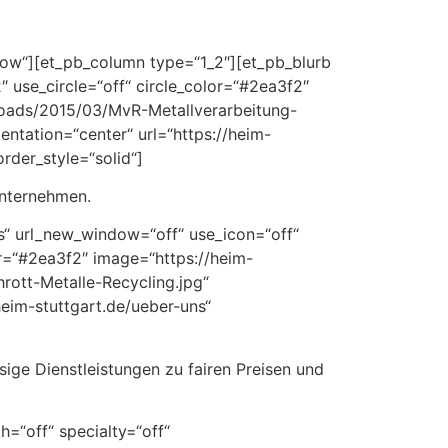
“row“][et_pb_column type=“1_2″][et_pb_blurb
 use_circle=“off“ circle_color=“#2ea3f2″
ploads/2015/03/MvR-Metallverarbeitung-
entation=“center“ url=“https://heim-
rder_style=“solid“]
Unternehmen.
ns“ url_new_window=“off“ use_icon=“off“
or=“#2ea3f2″ image=“https://heim-
ott-Metalle-Recycling.jpg“
heim-stuttgart.de/ueber-uns“
sige Dienstleistungen zu fairen Preisen und
h=“off“ specialty=“off“