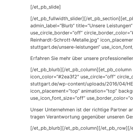
[/et_pb_slide]
[/et_pb_fullwidth_slider][/et_pb_section][et
admin_label=“Blurb“ title=“Unsere Leistungen
use_circle_border=“off“ circle_border_color
Reinhardt-Schrott-Metalle.jpg“ icon_placemen
stuttgart.de/unsere-leistungen“ use_icon_font
Erfahren Sie mehr über unsere professionell
[/et_pb_blurb][/et_pb_column][et_pb_column t
icon_color=“#2ea3f2″ use_circle=“off“ circle
stuttgart.de/wp-content/uploads/2016/04/H
icon_placement=“top“ animation=“top“ backgro
use_icon_font_size=“off“ use_border_color=“of
Unser Unternehmen ist der richtige Partner an
tragen Verantwortung gegenüber unseren Ges
[/et_pb_blurb][/et_pb_column][/et_pb_row][/e