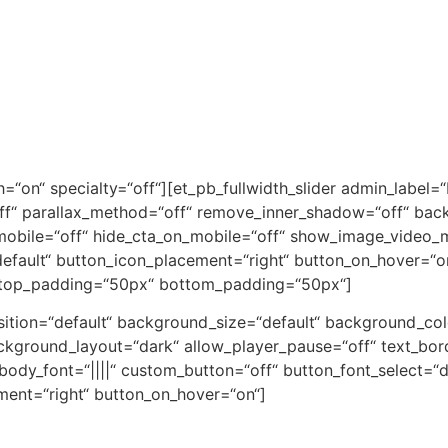
h=“on“ specialty=“off“][et_pb_fullwidth_slider admin_label=
off“ parallax_method=“off“ remove_inner_shadow=“off“ bac
mobile=“off“ hide_cta_on_mobile=“off“ show_image_video_m
default“ button_icon_placement=“right“ button_on_hover=“o
 top_padding=“50px“ bottom_padding=“50px“]
ition=“default“ background_size=“default“ background_co
ckground_layout=“dark“ allow_player_pause=“off“ text_bord
 body_font=“||||“ custom_button=“off“ button_font_select=“de
ment=“right“ button_on_hover=“on“]