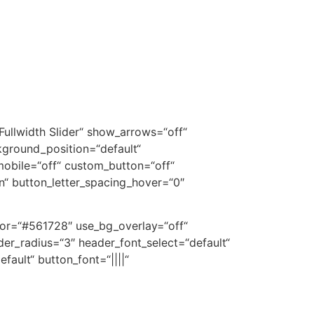
“Fullwidth Slider“ show_arrows=“off“
kground_position=“default“
obile=“off“ custom_button=“off“
n“ button_letter_spacing_hover=“0″
lor=“#561728″ use_bg_overlay=“off“
er_radius=“3″ header_font_select=“default“
fault“ button_font=“||||“