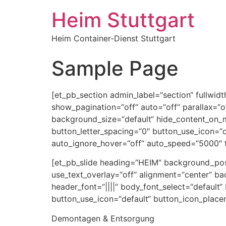
Heim Stuttgart
Heim Container-Dienst Stuttgart
Sample Page
[et_pb_section admin_label=“section“ fullwidt
show_pagination=“off“ auto=“off“ parallax=“
background_size=“default“ hide_content_on_
button_letter_spacing=“0″ button_use_icon=“
auto_ignore_hover=“off“ auto_speed=“5000″
[et_pb_slide heading=“HEIM“ background_pos
use_text_overlay=“off“ alignment=“center“ ba
header_font=“||||“ body_font_select=“default“
button_use_icon=“default“ button_icon_place
Demontagen & Entsorgung