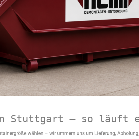
n Stuttgart – so läuft 
ntainergröße wählen – wir ümmern uns um Lieferung, Abholung