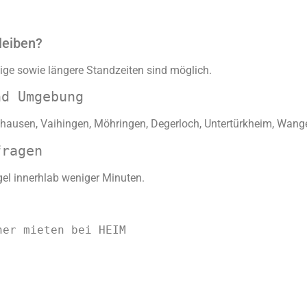
leiben?
stige sowie längere Standzeiten sind möglich.
nd Umgebung
nhausen, Vaihingen, Möhringen, Degerloch, Untertürkheim, Wangen,
fragen
gel innerhlab weniger Minuten.
ner mieten bei HEIM