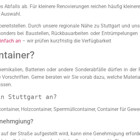
Abfalls ab. Für kleinere Renovierungen reichen häufig kleiner
r Auswahl.
 bereitstellen. Durch unsere regionale Nähe zu Stuttgart und uns
esonders bei Baustellen, Rückbauarbeiten oder Entrümpelungen i
infach an
– wir prüfen kurzfristig die Verfügbarkeit
ntainer?
hemikalien, Batterien oder andere Sonderabfälle dürfen in de
 Vorschriften. Gerne beraten wir Sie vorab dazu, welche Materia
üssen.
in Stuttgart an?
ntainer, Holzcontainer, Sperrmüllcontainer, Container für Gewer
Genehmgiung?
uf der Straße aufgestellt wird, kann eine Genehmigung erforder