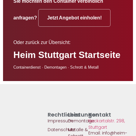
Sie möchten den Container verbindlich
anfragen?
Jetzt Angebot einholen!
Oder zurück zur Übersicht:
Heim Stuttgart Startseite
Containerdienst · Demontagen · Schrott & Metall
Rechtliches
Leistungen
Kontakt
Impressum
Demontage​
Neckartalstr. 298,
Stuttgart
Datenschutz
Metalle &
Email: info@heim-
Schrott